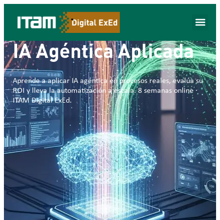
IA Agéntica Aplicada
Aprende a aplicar IA agéntica en procesos reales, evalúa su
ROI y lleva la automatización a escala. 8 semanas online ·
ITAM Digital ExEd.