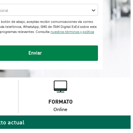
FORMATO
Online
xto actual