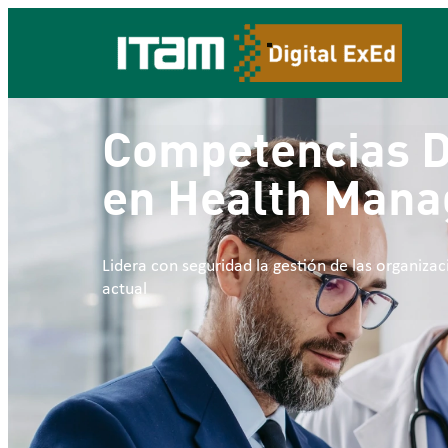
Competencias D
en Health Man
Lidera con seguridad la gestión de las organizac
actual